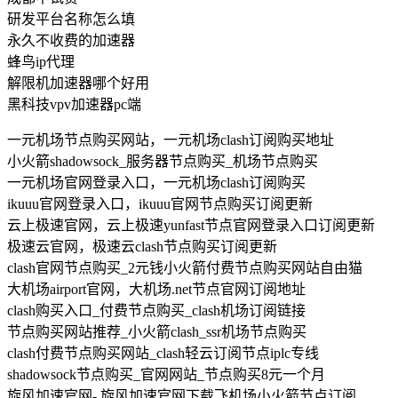
研发平台名称怎么填
永久不收费的加速器
蜂鸟ip代理
解限机加速器哪个好用
黑科技vpv加速器pc端
一元机场节点购买网站，一元机场clash订阅购买地址
小火箭shadowsock_服务器节点购买_机场节点购买
一元机场官网登录入口，一元机场clash订阅购买
ikuuu官网登录入口，ikuuu官网节点购买订阅更新
云上极速官网，云上极速yunfast节点官网登录入口订阅更新
极速云官网，极速云clash节点购买订阅更新
clash官网节点购买_2元钱小火箭付费节点购买网站自由猫
大机场airport官网，大机场.net节点官网订阅地址
clash购买入口_付费节点购买_clash机场订阅链接
节点购买网站推荐_小火箭clash_ssr机场节点购买
clash付费节点购买网站_clash轻云订阅节点iplc专线
shadowsock节点购买_官网网站_节点购买8元一个月
旋风加速官网- 旋风加速官网下载飞机场小火箭节点订阅