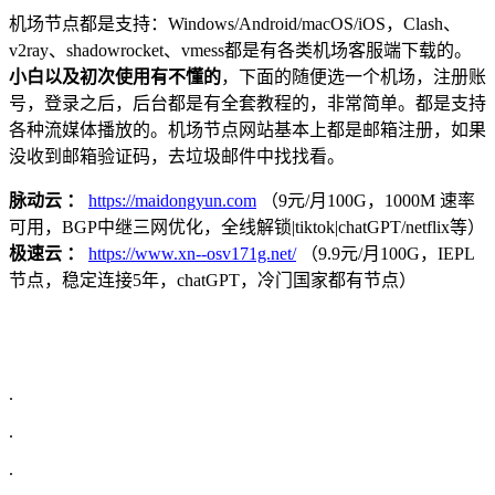
机场节点都是支持：Windows/Android/macOS/iOS，Clash、
v2ray、shadowrocket、vmess都是有各类机场客服端下载的。
小白以及初次使用有不懂的
，下面的随便选一个机场，注册账
号，登录之后，后台都是有全套教程的，非常简单。都是支持
各种流媒体播放的。机场节点网站基本上都是邮箱注册，如果
没收到邮箱验证码，去垃圾邮件中找找看。
脉动云 ：
https://maidongyun.com
（9元/月100G，1000M 速率
可用，BGP中继三网优化，全线解锁|tiktok|chatGPT/netflix等）
极速云 ：
https://www.xn--osv171g.net/
（9.9元/月100G，IEPL
节点，稳定连接5年，chatGPT，冷门国家都有节点）
.
.
.