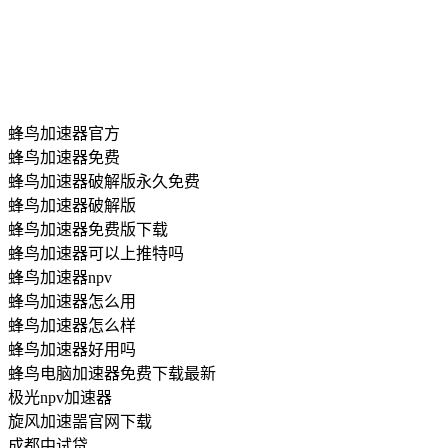
蜂鸟加速器官方
蜂鸟加速器免费
蜂鸟加速器破解版永久免费
蜂鸟加速器破解版
蜂鸟加速器免费版下载
蜂鸟加速器可以上推特吗
蜂鸟加速器npv
蜂鸟加速器怎么用
蜂鸟加速器怎么样
蜂鸟加速器好用吗
蜂鸟电脑加速器免费下载最新
极光npv加速器
旋风加速噐官网下载
成都中试贷