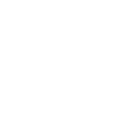
.
.
.
.
.
.
.
.
.
.
.
.
.